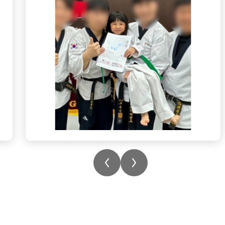
Keep it up, Karterina!
.
💬: #esfbeaconhillschool
#beaconhillschoolhk #bhs #bhsig