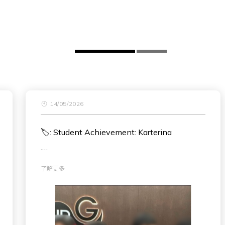
14/05/2026
🏷: Student Achievement: Karterina
.
📅: 26 April 2026
了解更多
.
🖊: Karterina took part in a belt promotion
exam in Taekwondo and is now a green
belt!