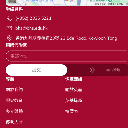
聯絡資料
(+852) 2336 5221
bhs@bhs.edu.hk
香港九龍塘義德道23號 23 Ede Road, Kowloon Tong
與我們聯繫
提交
向右滑動
導航
快速連結
關於我們
關於英基
頂尖教育
英基探新
多元體驗
校曆表
優秀人才