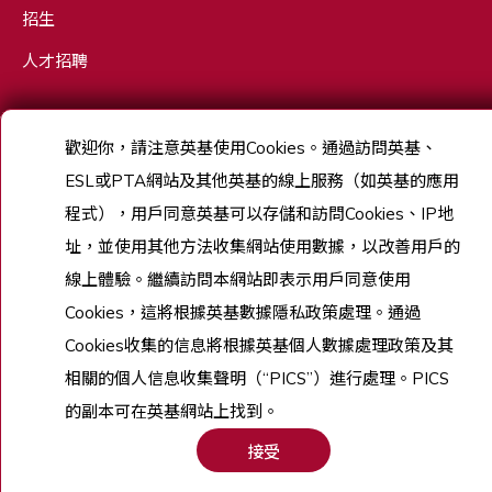
招生
人才招聘
歡迎你，請注意英基使用
Cookies
。通過訪問英基、
Copyright © English Schools Foundation. Powered by
ANGLIA
.
ESL
或
PTA
網站及其他英基的線上服務（如英基的應用
網站地圖
程式），用戶同意英基可以存儲和訪問
Cookies
、
IP
地
址，並使用其他方法收集網站使用數據，以改善用戶的
線上體驗。繼續訪問本網站即表示用戶同意使用
Cookies
，這將根據英基數據隱私政策處理。通過
Cookies
收集的信息將根據英基個人數據處理政策及其
相關的個人信息收集聲明（
“PICS”
）進行處理。
PICS
的副本可在英基網站上找到。
接受
申請
致電
查詢